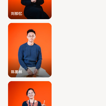
刘那忆
陈墨林