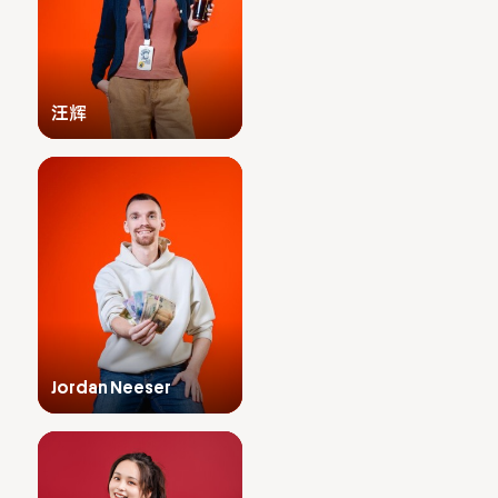
汪辉
Jordan Neeser