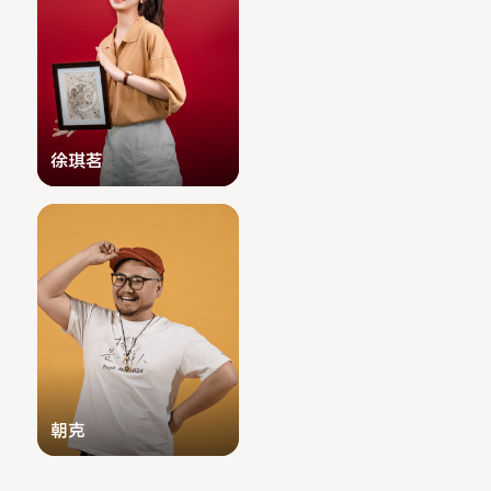
徐琪茗
朝克