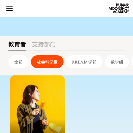
教育者
支持部门
全部
社会科学组
D.R.E.A.M 学部
数学组
项目
学术
发展
社区生活
关于探月